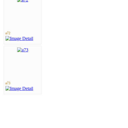
a72
a73